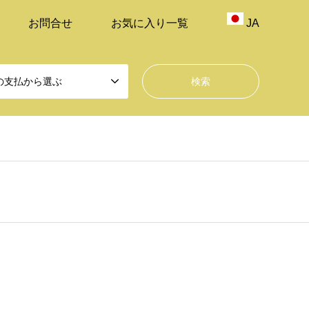
お問合せ
お気に入り一覧
JA
の支払から選ぶ
sen_tcd050/breadcrumb.php
on line
47