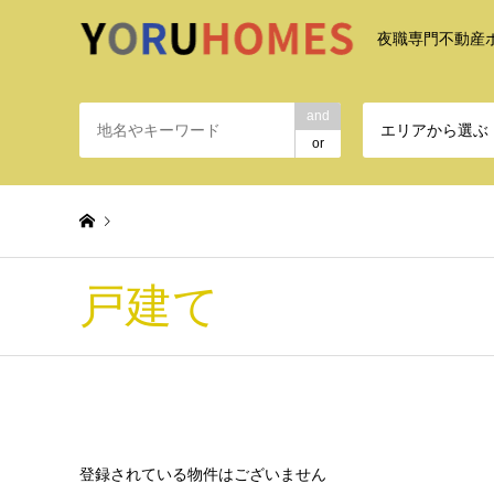
夜職専門不動産
and
エリアから選ぶ
or
戸建て
Warning
: Attempt to read property "post_type" on null in
/h
特集
戸建て
登録されている物件はございません