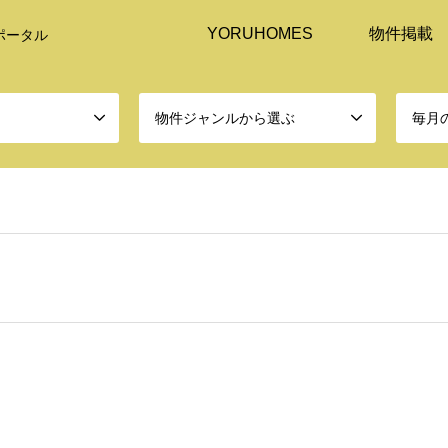
YORUHOMES
物件掲載
ポータル
物件ジャンルから選ぶ
毎月
ome/r0798737/public_html/yoruhomes.jp/wp-content/themes/gen