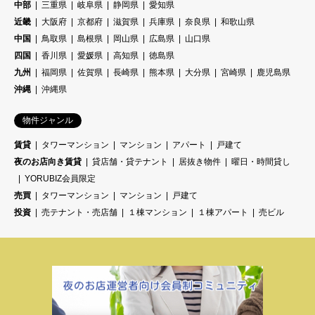
中部
三重県
岐阜県
静岡県
愛知県
近畿
大阪府
京都府
滋賀県
兵庫県
奈良県
和歌山県
中国
鳥取県
島根県
岡山県
広島県
山口県
四国
香川県
愛媛県
高知県
徳島県
九州
福岡県
佐賀県
長崎県
熊本県
大分県
宮崎県
鹿児島県
沖縄
沖縄県
物件ジャンル
賃貸
タワーマンション
マンション
アパート
戸建て
夜のお店向き賃貸
貸店舗・貸テナント
居抜き物件
曜日・時間貸し
YORUBIZ会員限定
売買
タワーマンション
マンション
戸建て
投資
売テナント・売店舗
１棟マンション
１棟アパート
売ビル